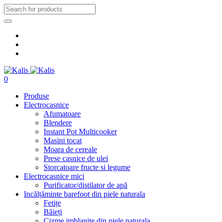
0
Produse
Electrocasnice
Afumatoare
Blendere
Instant Pot Multicooker
Masini tocat
Moara de cereale
Prese casnice de ulei
Storcatoare fructe si legume
Electrocasnice mici
Purificator/distilator de apă
Incălțăminte barefoot din piele naturala
Fetițe
Băieți
Cizme imblanite din piele naturala