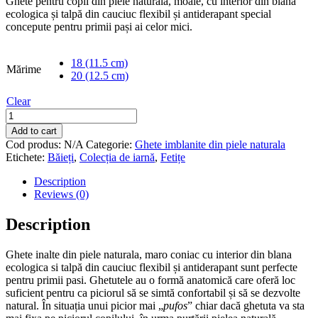
Ghete pentru copii din piele naturală, moale, cu interior din blana
ecologica și talpă din cauciuc flexibil și antiderapant special
concepute pentru primii pași ai celor mici.
18 (11.5 cm)
Mărime
20 (12.5 cm)
Clear
Ghete
inalte
Add to cart
din
Cod produs:
N/A
Categorie:
Ghete imblanite din piele naturala
piele
Etichete:
Băieți
,
Colecția de iarnă
,
Fetițe
naturala,
maro
Description
coniac
Reviews (0)
cu
interior
Description
din
blana
Ghete inalte din piele naturala, maro coniac cu interior din blana
ecologica
ecologica si talpă din cauciuc flexibil și antiderapant sunt perfecte
quantity
pentru primii pasi. Ghetutele au o formă anatomică care oferă loc
suficient pentru ca piciorul să se simtă confortabil și să se dezvolte
natural. În situația unui picior mai „
pufos
” chiar dacă ghetuta va sta