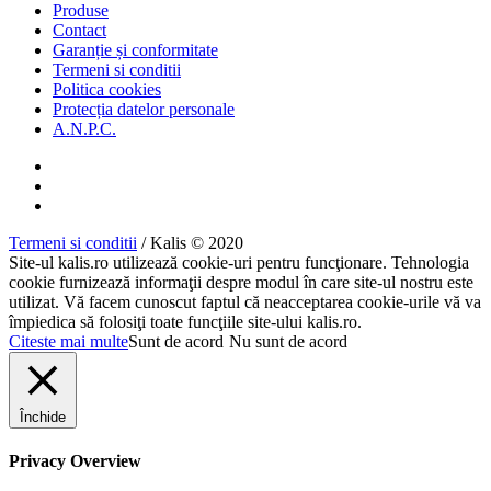
Produse
Contact
Garanție și conformitate
Termeni si conditii
Politica cookies
Protecția datelor personale
A.N.P.C.
Termeni si conditii
/ Kalis © 2020
Site-ul kalis.ro utilizează cookie-uri pentru funcţionare. Tehnologia
cookie furnizează informaţii despre modul în care site-ul nostru este
utilizat. Vă facem cunoscut faptul că neacceptarea cookie-urile vă va
împiedica să folosiţi toate funcţiile site-ului kalis.ro.
Citeste mai multe
Sunt de acord
Nu sunt de acord
Închide
Privacy Overview