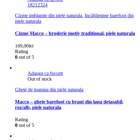
18
21
23
24
Cizme imblanite din piele naturala
,
Incălțăminte barefoot din
piele naturala
Cizme Macco – broderie motiv traditional, piele naturala
169,00
lei
Rating
0
out of 5
Adauga ca favorit
Out of stock
Ghete de toamna din piele naturala
Macco – ghete barefoot cu brant din lana detasabil,
roz/alb, piele naturala
Rating
0
out of 5