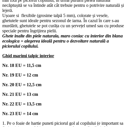
mai fixa pe piciorul copilului, în urma purtării pielea naturală
necăptușită se va întinde atât cât trebuie pentru o potrivire naturală și
lejeră.
Ușoare si flexibile (grosime talpă 5 mm), colorate și vesele,
ghetutele sunt ideale pentru sezonul de iarna. În cazul în care s-au
murdărit, ghetutele se pot curăța cu un șervețel umed sau cu produse
speciale pentru îngrijirea pielii.
Ghete inalte din piele naturala, maro coniac cu interior din blana
ecologica = alegerea ideală pentru o dezvoltare naturală a
piciorului copilului.
Ghid marimi talpic interior
Nr. 18 EU = 11,5 cm
Nr. 19 EU = 12 cm
Nr. 20 EU = 12,5 cm
Nr. 21 EU = 13 cm
Nr. 22 EU = 13,5 cm
Nr. 23 EU = 14 cm
1. Pe o foaie de hartie puneti piciorul gol al copilului (e important sa