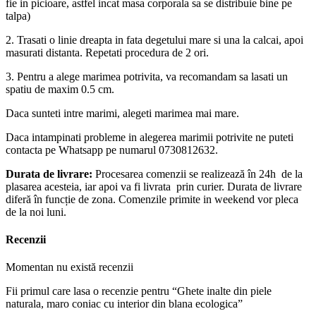
fie in picioare, astfel incat masa corporala sa se distribuie bine pe
talpa)
2. Trasati o linie dreapta in fata degetului mare si una la calcai, apoi
masurati distanta. Repetati procedura de 2 ori.
3. Pentru a alege marimea potrivita, va recomandam sa lasati un
spatiu de maxim 0.5 cm.
Daca sunteti intre marimi, alegeti marimea mai mare.
Daca intampinati probleme in alegerea marimii potrivite ne puteti
contacta pe Whatsapp pe numarul 0730812632.
Durata de livrare:
Procesarea comenzii se realizează în 24h de la
plasarea acesteia, iar apoi va fi livrata prin curier. Durata de livrare
diferă în funcție de zona. Comenzile primite in weekend vor pleca
de la noi luni.
Recenzii
Momentan nu există recenzii
Fii primul care lasa o recenzie pentru “Ghete inalte din piele
naturala, maro coniac cu interior din blana ecologica”