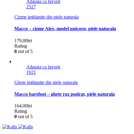
Adauga ca favorit
25
27
Cizme imblanite din piele naturala
Macco – cizme Alex, model unicorn, piele naturala
179,00
lei
Rating
0
out of 5
Adauga ca favorit
19
21
Ghete imblanite din piele naturala
Macco barefoot – ghete roz pudrat, piele naturala
164,00
lei
Rating
0
out of 5