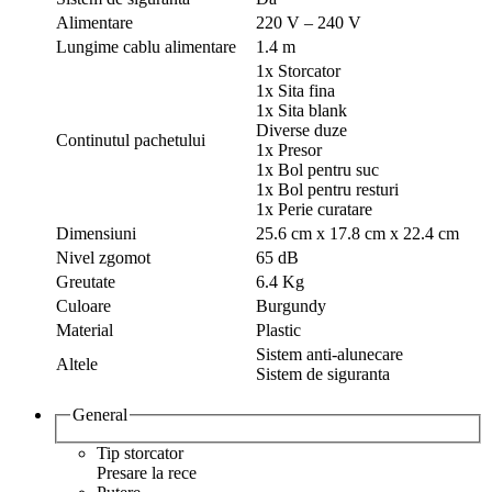
Alimentare
220 V – 240 V
Lungime cablu alimentare
1.4 m
1x Storcator
1x Sita fina
1x Sita blank
Diverse duze
Continutul pachetului
1x Presor
1x Bol pentru suc
1x Bol pentru resturi
1x Perie curatare
Dimensiuni
25.6 cm x 17.8 cm x 22.4 cm
Nivel zgomot
65 dB
Greutate
6.4 Kg
Culoare
Burgundy
Material
Plastic
Sistem anti-alunecare
Altele
Sistem de siguranta
General
Tip storcator
Presare la rece