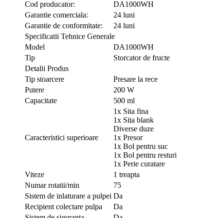
Cod producator:
DA1000WH
Garantie comerciala:
24 luni
Garantie de conformitate:
24 luni
Specificatii Tehnice Generale
Model
DA1000WH
Tip
Storcator de fructe
Detalii Produs
Tip stoarcere
Presare la rece
Putere
200 W
Capacitate
500 ml
1x Sita fina
1x Sita blank
Diverse duze
Caracteristici superioare
1x Presor
1x Bol pentru suc
1x Bol pentru resturi
1x Perie curatare
Viteze
1 treapta
Numar rotatii/min
75
Sistem de inlaturare a pulpei
Da
Recipient colectare pulpa
Da
Sistem de siguranta
Da