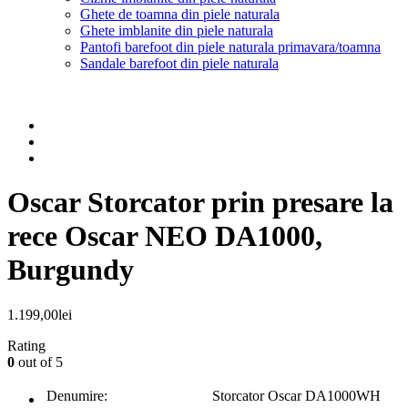
Ghete de toamna din piele naturala
Ghete imblanite din piele naturala
Pantofi barefoot din piele naturala primavara/toamna
Sandale barefoot din piele naturala
Oscar Storcator prin presare la
rece Oscar NEO DA1000,
Burgundy
1.199,00
lei
Rating
0
out of 5
Denumire:
Storcator Oscar DA1000WH