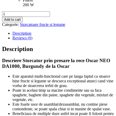
Putere
200 W
Oscar
Storcator
Add to cart
prin
Categorie:
Storcatoare fructe si legume
presare
la
Description
rece
Reviews (0)
Oscar
NEO
Description
DA1000,
Burgundy
Descriere Storcator prin presare la rece Oscar NEO
quantity
DA1000, Burgundy de la Oscar
Este aparatul multi-functional care pe langa faptul ca stoarce
bine fructe si legume se descurca exceptional atunci cand vine
vorba de stoarcerea ierbii de grau.
Poate in acelasi timp sa macine condimente sau sa faca
spaghete, baghete din paine, spaghete din vegetale, mixturi de
vegetale, etc.
Este foarte usor de asamblat/dezasamblat, nu contine piese
contondente, se poate spala chiar si in masine de spalat vase.
Beneficiaza de multiple duze astfel incat poate fi folosit pentru