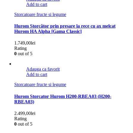
Add to cart
Storcatoare fructe si legume
Hurom Storcător prin presare la rece cu ax melcat
Hurom HA Alpha [Gama Classic]
1.749,00
lei
Rating
0
out of 5
Adauga ca favorit
Add to cart
Storcatoare fructe si legume
Hurom Storcator Hurom H200-RBEA03 (H200-
RBEA03)
2.499,00
lei
Rating
0
out of 5