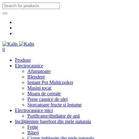
0
Produse
Electrocasnice
Afumatoare
Blendere
Instant Pot Multicooker
Masini tocat
Moara de cereale
Prese casnice de ulei
Storcatoare fructe si legume
Electrocasnice mici
Purificator/distilator de apă
Incălțăminte barefoot din piele naturala
Fetițe
Băieți
Cizme imblanite din piele naturala