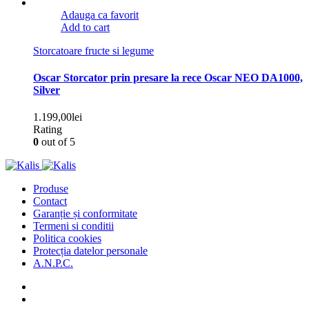
Adauga ca favorit
Add to cart
Storcatoare fructe si legume
Oscar Storcator prin presare la rece Oscar NEO DA1000,
Silver
1.199,00
lei
Rating
0
out of 5
Produse
Contact
Garanție și conformitate
Termeni si conditii
Politica cookies
Protecția datelor personale
A.N.P.C.