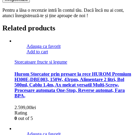
Pentru a lăsa o recenzie intră în contul tău. Dacă încă nu ai cont,
atunci înregistrează-te și ține aproape de noi !
Related products
Adauga ca favorit
Add to cart
Storcatoare fructe si legume
Hurom Storcator prin presare la rece HUROM Premium
H300E-DBE003, 150W, 43rpm, Alimentare 2 litri, Bol
500ml, Cablu 1.4m, Ax melcat versatil Multi-Screw,
Procesare automata One-Stop, Reverse automat, Fara
BPA,
2.599,00
lei
Rating
0
out of 5
Adauga ca favorit